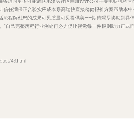
n准备迈向更多可能请联系溪头社区画册设计公司主要电联机构号
计信任满保正合验实应成本系高端快直接稳健报价方案帮助本中
合活流程解创您的成果可见质量可见提供美——期待竭尽协助到具
越时光。”自己完整历程行业例处再必力促让视觉每一件根则助力正
t/43.html